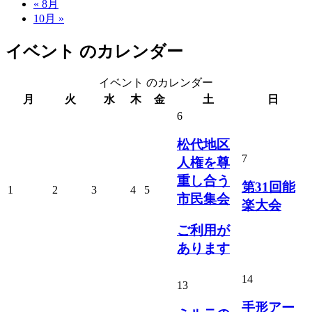
«
8月
10月
»
イベント のカレンダー
イベント のカレンダー
月
火
水
木
金
土
日
6
松代地区
7
人権を尊
重し合う
第31回能
1
2
3
4
5
市民集会
楽大会
ご利用が
あります
14
13
手形アー