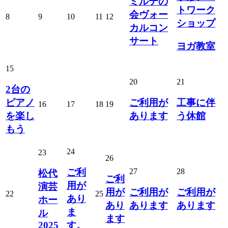
ミルテの
トワーク
会ヴォー
8
9
10
11
12
ショップ
カルコン
サート
ヨガ教室
15
20
21
2台の
ピアノ
ご利用が
工事に伴
16
17
18
19
を楽し
あります
う休館
もう
24
23
26
ご利
27
28
松代
ご利
用が
演芸
用が
ご利用が
ご利用が
22
25
あり
ホー
あり
あります
あります
ま
ル
ます
2025
す。