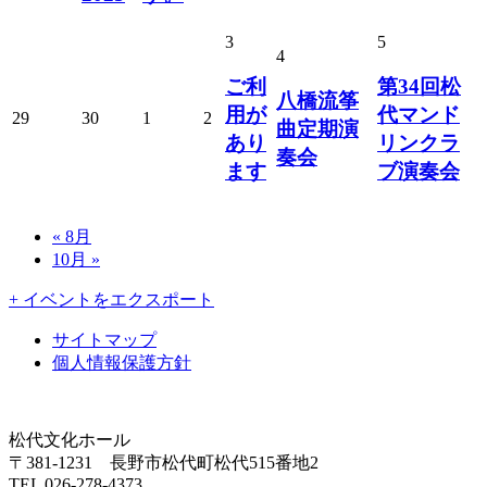
3
5
4
ご利
第34回松
八橋流筝
用が
代マンド
29
30
1
2
曲定期演
あり
リンクラ
奏会
ます
ブ演奏会
«
8月
10月
»
+ イベントをエクスポート
サイトマップ
個人情報保護方針
松代文化ホール
〒381-1231 長野市松代町松代515番地2
TEL 026-278-4373