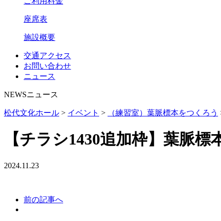
ご利用料金
座席表
施設概要
交通アクセス
お問い合わせ
ニュース
NEWS
ニュース
松代文化ホール
>
イベント
>
（練習室）葉脈標本をつくろう
【チラシ1430追加枠】葉脈標
2024.11.23
前の記事へ