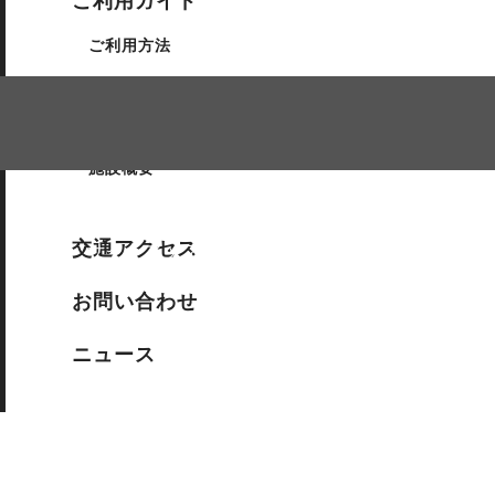
ご利用ガイド
14:00 ~ 15:30
«
ご利用があります
ご利用方法
ピアノ発表会
»
ご利用料金
座席表
施設概要
交通アクセス
サイトマップ
個人情報保護方針
お問い合わせ
ニュース
松代文化ホール
〒381-1231 長野市松代町松代515番地2
TEL 026-278-4373