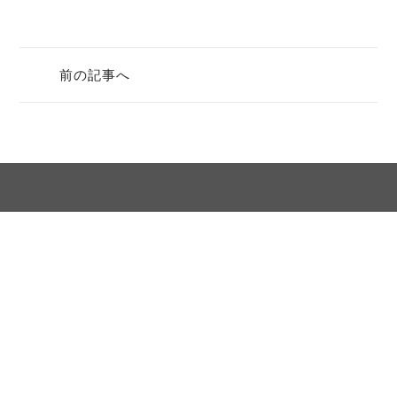
前の記事へ
サイトマップ
個人情報保護方針
松代文化ホール