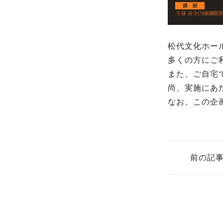
松代文化ホー
多くの方にご
また、ご自宅
尚、実施にあ
なお、この企
前の記