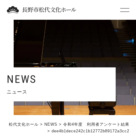
NEWS
ニュース
松代文化ホール
>
NEWS
>
令和4年度 利用者アンケート結果
>
dee4b1dece242c1b12772b89172a3cc2