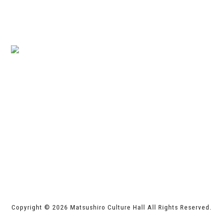
サイトマップ
個人情報保護方針
松代文化ホール
〒381-1231 長野市松代町松代515番地2
TEL 026-278-4373
長野市ホームページ
指定管理者 株式会社サンワックス
Copyright © 2026 Matsushiro Culture Hall All Rights Reserved.